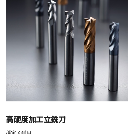
高硬度加工立銑刀
穩定 X 耐用